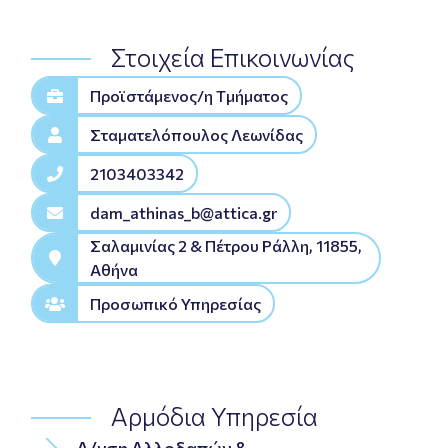
Στοιχεία Επικοινωνίας
Προϊστάμενος/η Tμήματος
Σταματελόπουλος Λεωνίδας
2103403342
dam_athinas_b@attica.gr
Σαλαμινίας 2 & Πέτρου Ράλλη, 11855,
Αθήνα
Προσωπικό Υπηρεσίας
Αρμόδια Υπηρεσία