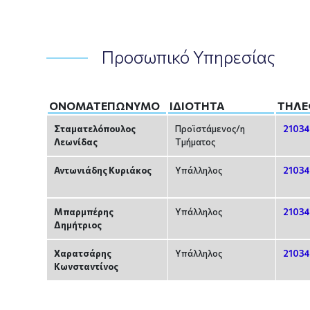
Προσωπικό Υπηρεσίας
ΟΝΟΜΑΤΕΠΏΝΥΜΟ
ΙΔΙΌΤΗΤΑ
ΤΗΛ
Σταματελόπουλος
Προϊστάμενος/η
2103
Λεωνίδας
Tμήματος
Αντωνιάδης Κυριάκος
Υπάλληλος
21034
Μπαρμπέρης
Υπάλληλος
2103
Δημήτριος
Χαρατσάρης
Υπάλληλος
2103
Κωνσταντίνος