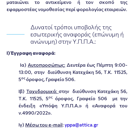
ματαιώνει το αντικείμενο ή τον σκοπό της
εφαρμοστέας νομοθεσίας περί φορολογίας εταιρειών.
Δυνατοί τρόποι υποβολής της
εσωτερικής αναφοράς (επώνυμη ή
ανώνυμη) στην Υ.Π.Π.Α.:
Ι) Έγγραφη αναφορά:
Ια)
Αυτοπροσώπως:
Δευτέρα έως Πέμπτη 9:00-
13:00, στην διεύθυνση Κατεχάκη 56, Τ.Κ. 11525,
ος
5
όροφος, Γραφείο 506.
Ιβ)
Ταχυδρομικά:
στην διεύθυνση Κατεχάκη 56,
ος
Τ.Κ. 11525, 5
όροφος, Γραφείο 506 με την
ένδειξη «Υπόψη Υ.Π.Π.Α.» ή «Αναφορά του
ν.4990/2022».
Ιγ)
Μέσω του
e-
mail
:
yppa@attica.gr