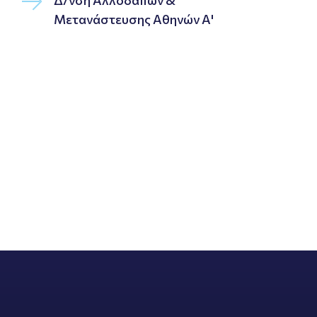
Δ/νση Αλλοδαπών &
Μετανάστευσης Αθηνών Α'