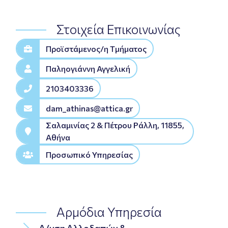
Στοιχεία Επικοινωνίας
Προϊστάμενος/η Tμήματος
Παληογιάννη Αγγελική
2103403336
dam_athinas@attica.gr
Σαλαμινίας 2 & Πέτρου Ράλλη, 11855,
Αθήνα
Προσωπικό Υπηρεσίας
Αρμόδια Υπηρεσία