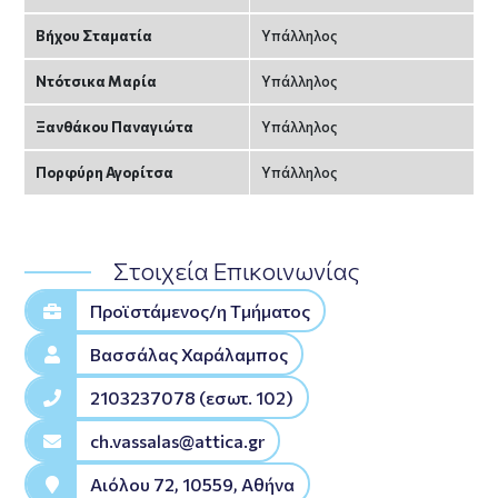
Βήχου Σταματία
Υπάλληλος
Ντότσικα Μαρία
Υπάλληλος
Ξανθάκου Παναγιώτα
Υπάλληλος
Πορφύρη Αγορίτσα
Υπάλληλος
Στοιχεία Επικοινωνίας
Προϊστάμενος/η Tμήματος
Βασσάλας Χαράλαμπος
2103237078 (εσωτ. 102)
ch.vassalas@attica.gr
Αιόλου 72, 10559, Αθήνα