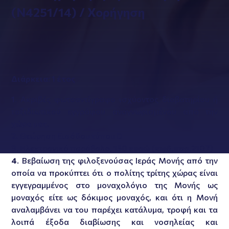
(Ν4251/14) / Χορήγηση
Διάρκεια: 1 έτος
1
. Ακριβές φωτοαντίγραφο ισχύοντος διαβατηρίου ή
ταξιδιωτικού εγγράφου αναγνωρισμένου από την
χώρα μας.
2
. Θεώρηση Εισόδου τύπου D
3
. Ηλεκτρονικό παράβολο,
150 ευρώ (κωδ.παρ.2107)
4
. Βεβαίωση της φιλοξενούσας Ιεράς Μονής από την
οποία να προκύπτει ότι ο πολίτης τρίτης χώρας είναι
εγγεγραμμένος στο μοναχολόγιο της Μονής ως
μοναχός είτε ως δόκιμος μοναχός, και ότι η Μονή
αναλαμβάνει να του παρέχει κατάλυμα, τροφή και τα
λοιπά έξοδα διαβίωσης και νοσηλείας και