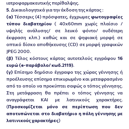
ιατροφαρμακευτικής περίθαλψης.
5
. Δικαιολογητικά για την έκδοση της κάρτας :
(α)
Τέσσερις (4) πρόσφατες, έγχρωμες
φωτογραφίες
τύπου διαβατηρίου
( 40x60mm χωρίς πλαίσιο /
υψηλής ανάλυσης/ σε λευκό φόντο/ ουδέτερη
έκφραση κλπ.) καθώς και σε ψηφιακή μορφή σε
οπτικό δίσκο αποθήκευσης (CD) σε μορφή γραφικών
JPEG 2000.
(β)
Τέλος κόστους κάρτας αυτοτελούς εγγράφου
16
ευρώ (e-παράβολο/ κωδ.2119)
.
(γ)
Επίσημο δημόσιο έγγραφο της χώρας γέννησης ή
προέλευσης επίσημα επικυρωμένο και μεταφρασμένο
από το οποίο να προκύπτει σαφώς ο τόπος γέννησης.
Στη μετάφραση θα πρέπει ο τόπος γέννησης να
αναγράφεται ΚΑΙ με λατινικούς χαρακτήρες.
(
Προσκομίζεται μόνο σε περίπτωση που δεν
αποτυπώνεται στο διαβατήριο η πόλη γέννησης με
λατινικούς χαρακτήρες
)