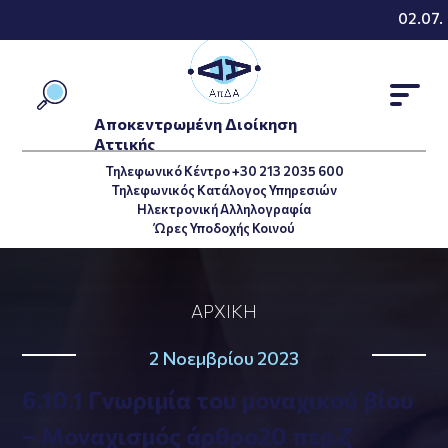
02.07.2
Αποκεντρωμένη Διοίκηση
Αττικής
Τηλεφωνικό Κέντρο +30 213 2035 600
Τηλεφωνικός Κατάλογος Υπηρεσιών
Ηλεκτρονική Αλληλογραφία
Ώρες Υποδοχής Κοινού
ΑΡΧΙΚΉ
2 Νοεμβρίου 2023
6.10.1 Γνωριμία του μοναχικού βίου
– Μοναχισμός άρθρο20 περ.ζ