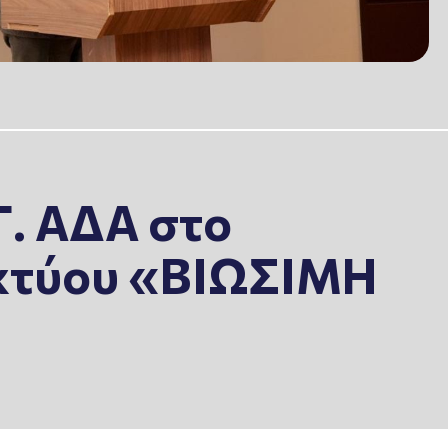
Γ. ΑΔΑ στο
ικτύου «ΒΙΩΣΙΜΗ