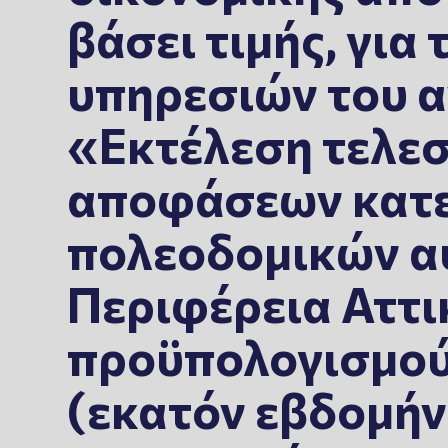
βάσει τιμής, για
υπηρεσιών του α
«Εκτέλεση τελε
αποφάσεων κατ
πολεοδομικών α
Περιφέρεια Αττι
προϋπολογισμού
(εκατόν εβδομήν