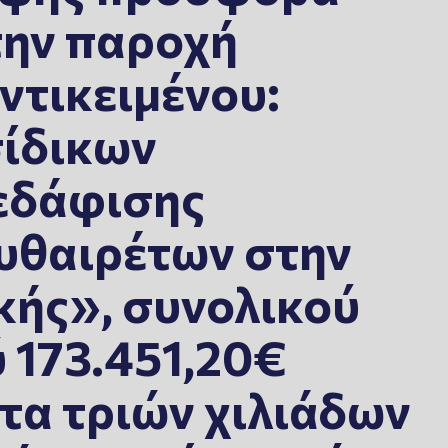
 την παροχή
ντικειμένου:
σίδικων
εδάφισης
υθαιρέτων στην
κής», συνολικού
 173.451,20€
τα τριών χιλιάδων