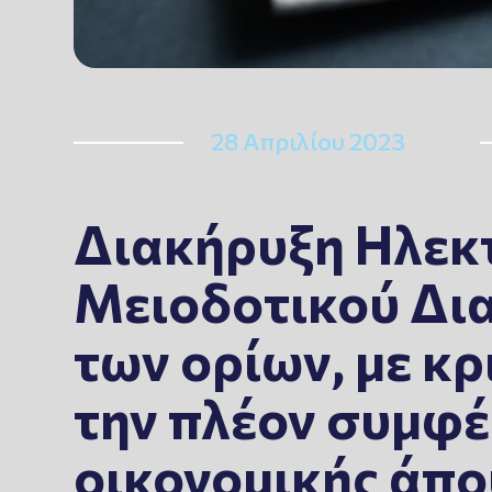
28 Απριλίου 2023
Διακήρυξη Ηλεκ
Μειοδοτικού Δι
των ορίων, με κ
την πλέον συμφ
οικονομικής άπ