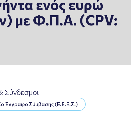
ήντα ενός ευρώ
ν) με Φ.Π.Α. (CPV:
 & Σύνδεσμοι
ίο Έγγραφο Σύμβασης (Ε.Ε.Ε.Σ.)