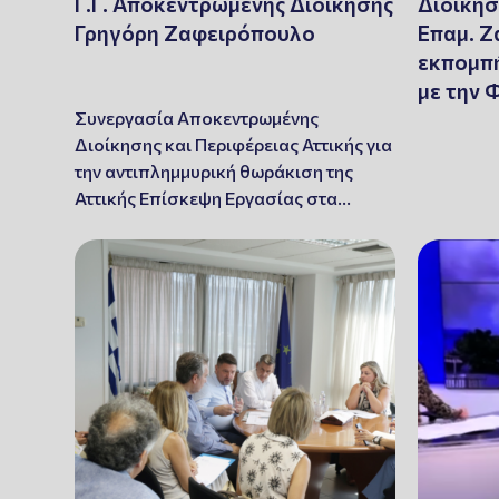
Γ.Γ. Αποκεντρωμένης Διοίκησης
Διοίκησ
Γρηγόρη Ζαφειρόπουλο
Επαμ. Ζ
εκπομπ
με την
Συνεργασία Αποκεντρωμένης
Διοίκησης και Περιφέρειας Αττικής για
την αντιπλημμυρική θωράκιση της
Αττικής Επίσκεψη Εργασίας στα…