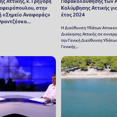
ης Αττικής, κ. Γρηγόρη
Παρακολούθησης των 
αφειρόπουλου, στην
Κολύμβησης Αττικής γι
ή «Σημείο Αναφοράς»
έτος 2024
 Φραντζέσκα…
Η Διεύθυνση Υδάτων Αποκε
Διοίκησης Αττικής σε συνερ
την Γενική Διεύθυνση Υδάτων
Γενικής…