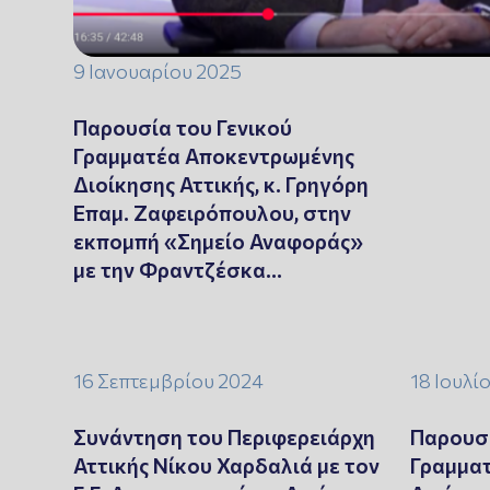
9 Ιανουαρίου 2025
Παρουσία του Γενικού
Γραμματέα Αποκεντρωμένης
Διοίκησης Αττικής, κ. Γρηγόρη
Επαμ. Ζαφειρόπουλου, στην
εκπομπή «Σημείο Αναφοράς»
με την Φραντζέσκα…
16 Σεπτεμβρίου 2024
18 Ιουλί
Συνάντηση του Περιφερειάρχη
Παρουσί
Αττικής Νίκου Χαρδαλιά με τον
Γραμμα