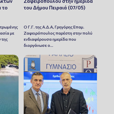
Ακτών
Ζαφειρόπουλου στην ημερίδα
α το
του Δήμου Πειραιά (07/05)
ντρωμένης
Ο Γ.Γ. της Α.Δ.Α, Γρηγόρης Επαμ.
γασία με
Ζαφειρόπουλος παρέστη στην πολύ
 της
ενδιαφέρουσα ημερίδα που
διοργάνωσε ο…