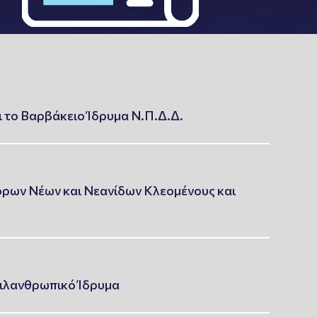
 το Βαρβάκειο Ίδρυμα Ν.Π.Δ.Δ.
όρων Νέων και Νεανίδων Κλεομένους και
Φιλανθρωπικό Ίδρυμα