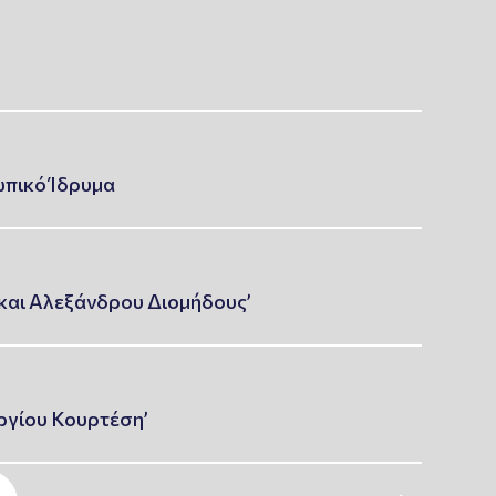
ωπικό Ίδρυμα
 και Αλεξάνδρου Διομήδους’
ργίου Κουρτέση’