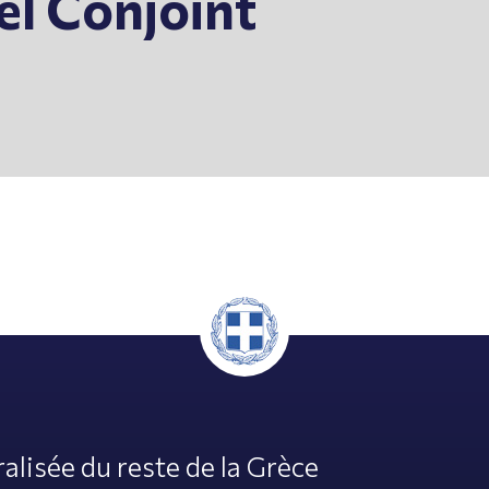
el Conjoint
alisée du reste de la Grèce