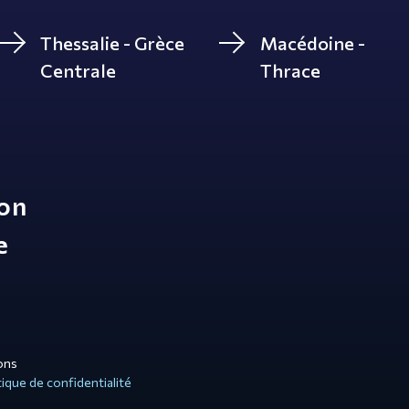
Thessalie - Grèce
Macédoine -
Centrale
Thrace
ion
e
ons
tique de confidentialité